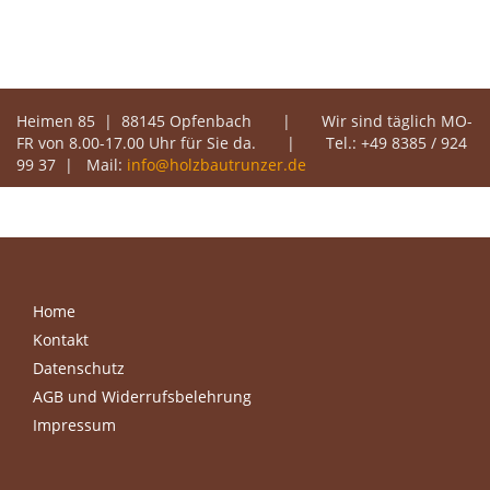
Heimen 85 | 88145 Opfenbach | Wir sind täglich MO-
FR von 8.00-17.00 Uhr für Sie da. | Tel.: +49 8385 / 924
99 37 | Mail:
info@holzbautrunzer.de
Home
Footer
Kontakt
menu
Datenschutz
AGB und Widerrufsbelehrung
Impressum