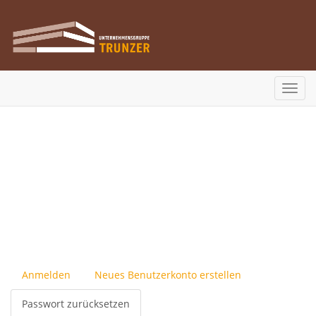
Direkt
zum
Inhalt
Toggl
navig
Anmelden
Neues Benutzerkonto erstellen
Primäre
Reiter
Passwort zurücksetzen
(aktiver